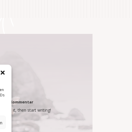
d!
sen
IDs
ed
| 1 Kommentar
elete it, then start writing!
en