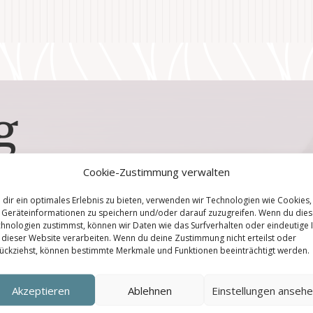
g
Cookie-Zustimmung verwalten
Hello worl
dir ein optimales Erlebnis zu bieten, verwenden wir Technologien wie Cookies,
Geräteinformationen zu speichern und/oder darauf zuzugreifen. Wenn du die
hnologien zustimmst, können wir Daten wie das Surfverhalten oder eindeutige 
 dieser Website verarbeiten. Wenn du deine Zustimmung nicht erteilst oder
von
Katarzyna
|
Juli 14, 2021
|
Uncategoriz
ückziehst, können bestimmte Merkmale und Funktionen beeinträchtigt werden.
Welcome to WordPress. This is your first post. Edit or d
Akzeptieren
Ablehnen
Einstellungen anseh
JOIN RETREAT