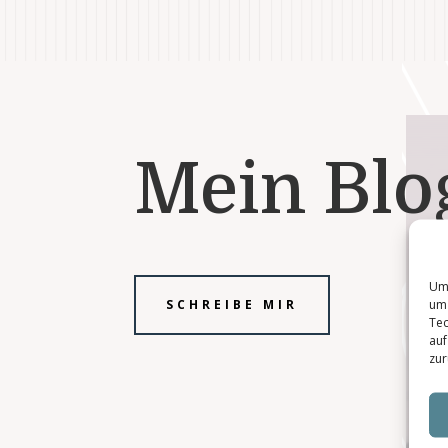
Mein Blo
Um 
um 
SCHREIBE MIR
Tec
auf
zur